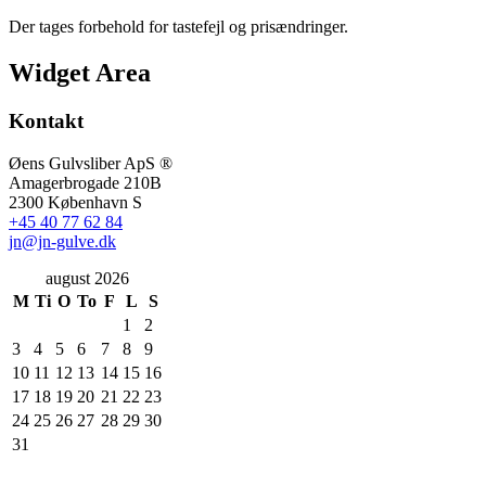
Der tages forbehold for tastefejl og prisændringer.
Widget Area
Kontakt
Øens Gulvsliber ApS ®
Amagerbrogade 210B
2300 København S
+45 40 77 62 84
jn@jn-gulve.dk
august 2026
M
Ti
O
To
F
L
S
1
2
3
4
5
6
7
8
9
10
11
12
13
14
15
16
17
18
19
20
21
22
23
24
25
26
27
28
29
30
31