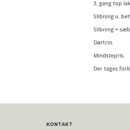
3. gang to
Slibning u. be
Slibning + 
Dørtrin
Mindstepri
Der tages forb
Widget
Area
KONTAKT