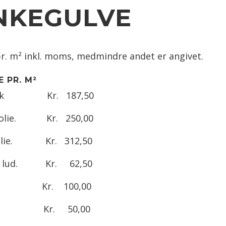
N
NKEGULVE
K
E
G
 pr. m² inkl. moms, medmindre andet er angivet.
U
L
E
PR. M²
V
 2xlak Kr. 187,50
E
urolie. Kr. 250,00
P
A
d olie. Kr. 312,50
R
K
tur lud. Kr. 62,50
E
lak. Kr. 100,00
T
G
lak Kr. 50,00
U