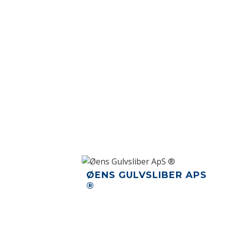
Skip
to
content
ØENS GULVSLIBER APS
®