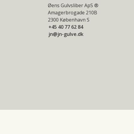
Øens Gulvsliber ApS ®
Amagerbrogade 210B
2300 København S
+45 40 77 62 84
jn@jn-gulve.dk