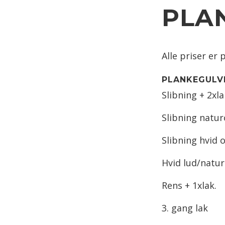
PLA
Alle priser er
PLANKEGULV
Slibning +
Slibning nat
Slibning hvi
Hvid lud/na
Rens + 1x
3. gang 