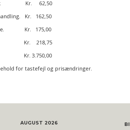
L
p lak Kr. 62,50
V
handling. Kr. 162,50
E
A
sæbe. Kr. 175,00
N
D
. Kr. 218,75
E
s. Kr. 3.750,00
T
ehold for tastefejl og prisændringer.
AUGUST 2026
B